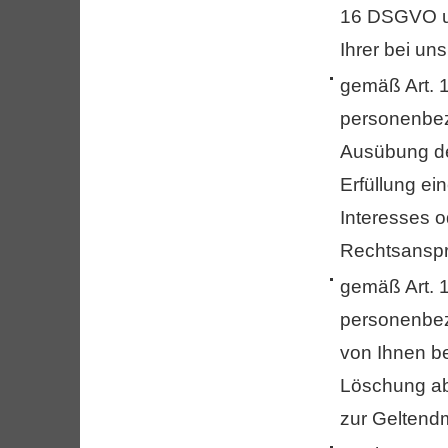
16 DSGVO unv
Ihrer bei u
gemäß Art. 
personenbez
Ausübung de
Erfüllung ei
Interesses 
Rechtsansprü
gemäß Art. 
personenbez
von Ihnen be
Löschung abl
zur Geltend