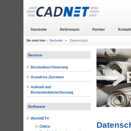
Startseite
Referenzen
Partner
Kontak
Sie sind hier :
Startseite
Datenschutz
Service
Bestandsarchivierung
Grundriss-Zeichnen
Aufmaß und
Bestandsdatenerfassung
Software
WorkNET®
Datensc
CNKis