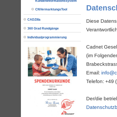
Kundeninformationssystem
Datensc
CNVermarktungsTool
CADZilla
Diese Datensc
360 Grad Rundgänge
Verantwortlich
Individualprogrammierung
Cadnet Gesell
(im Folgende
Brabeckstras
Email:
info@c
Telefon: +49
Der/die betri
Datenschutzb